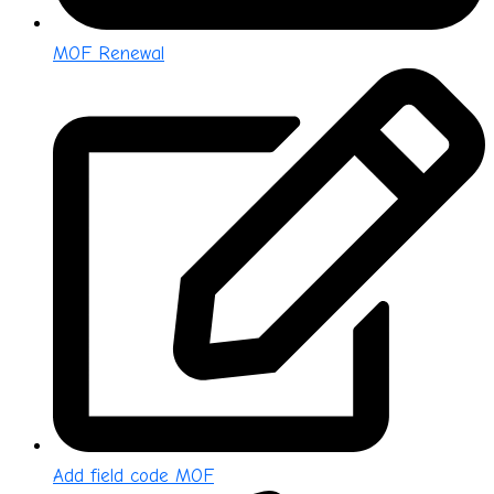
MOF Renewal
Add field code MOF