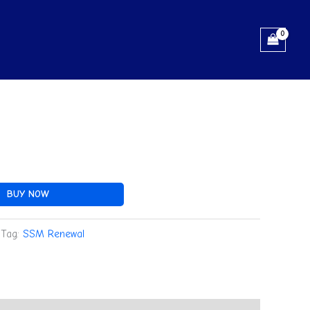
BUY NOW
Tag:
SSM Renewal