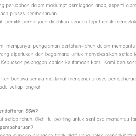
ang perubahan dalam maklumat perniagaan anda, seperti alama
masa proses pembaharuan.
ntiti pemilik perniagaan disahkan dengan tepat untuk menge
ami mempunyai pengalaman bertahun-tahun dalam membantu 
ang diperlukan dan bagaimana untuk menyelesaikan setiap 
: Kepuasan pelanggan adalah keutamaan kami. Kami berusah
ikan bahawa semua maklumat mengenai proses pembaharuan a
da setiap langkah.
endaftaran SSM?
i setiap tahun. Oleh itu, penting untuk sentiasa memantau t
h pembaharuan?
an anda mungkin dianggap tidak aktif, yang boleh mengakibat